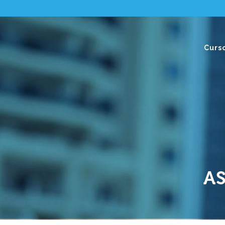
Curs
A