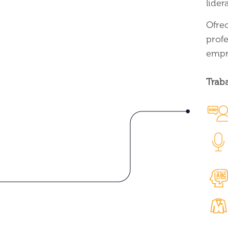
lider
Ofrec
profe
empre
Traba