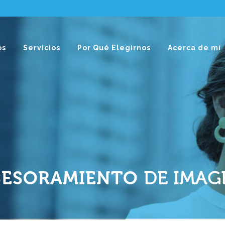
os
Servicios
Por Qué Elegirnos
Acerca de mí
SESORAMIENTO
DE IMAG