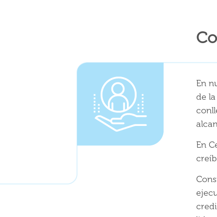
Co
En nu
de l
conll
alcan
En C
creíb
Consi
ejecu
cred